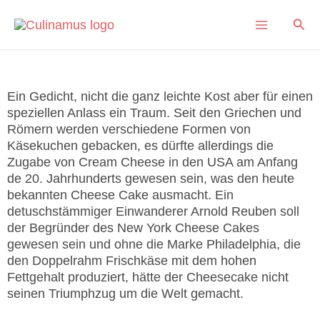
Skip
Main
Sear
to
content
Menu
Cheese Cake
Ein Gedicht, nicht die ganz leichte Kost aber für einen
speziellen Anlass ein Traum. Seit den Griechen und
Römern werden verschiedene Formen von
Käsekuchen gebacken, es dürfte allerdings die
Zugabe von Cream Cheese in den USA am Anfang
de 20. Jahrhunderts gewesen sein, was den heute
bekannten Cheese Cake ausmacht. Ein
detuschstämmiger Einwanderer Arnold Reuben soll
der Begründer des New York Cheese Cakes
gewesen sein und ohne die Marke Philadelphia, die
den Doppelrahm Frischkäse mit dem hohen
Fettgehalt produziert, hätte der Cheesecake nicht
seinen Triumphzug um die Welt gemacht.